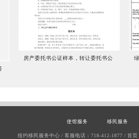
房产委托书公证样本，转让委托书公
答
证美国
使馆服务
移民服务
纽约移民服务中心
/
客服电话：718-412-1877
/
首页