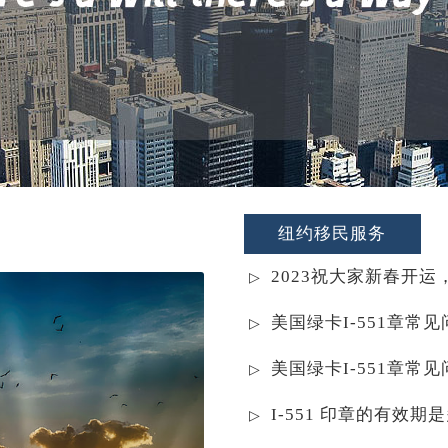
纽约移民服务
2023祝大家新春开运
美国绿卡I-551章常
美国绿卡I-551章常
I-551 印章的有效期