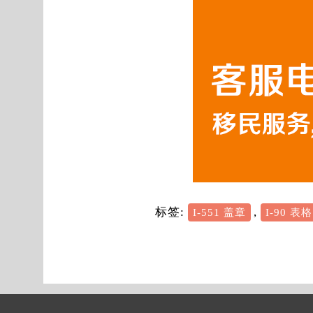
标签:
,
I-551 盖章
I-90 表格