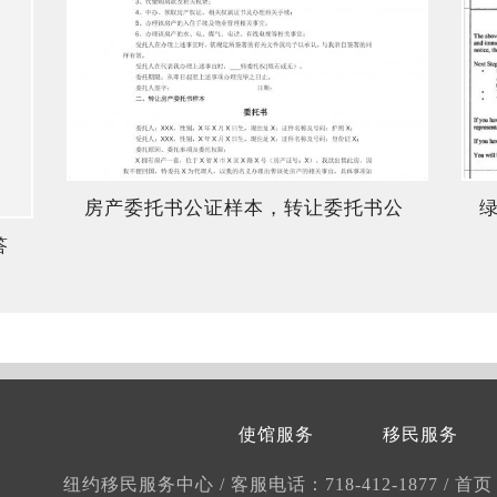
房产委托书公证样本，转让委托书公
答
证美国
使馆服务
移民服务
纽约移民服务中心
/
客服电话：718-412-1877
/
首页