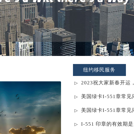
纽约移民服务
2023祝大家新春开运
美国绿卡I-551章常
美国绿卡I-551章常
I-551 印章的有效期