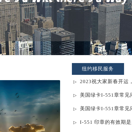
纽约移民服务
2023祝大家新春开运
美国绿卡I-551章常
美国绿卡I-551章常
I-551 印章的有效期