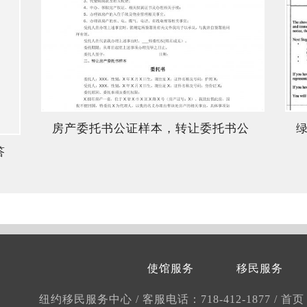
房产委托书公证样本，转让委托书公
答
证美国
使馆服务
移民服务
纽约移民服务中心
/
客服电话：718-412-1877
/
首页