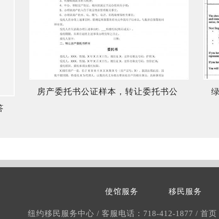
房产委托书公证样本，转让委托书公
答
证美国
使馆服务
移民服务
纽约移民服务中心
/
客服电话：718-412-1877
/
首页