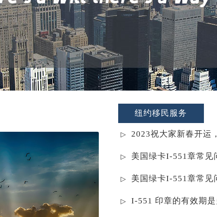
纽约移民服务
2023祝大家新春开运
美国绿卡I-551章常
美国绿卡I-551章常
I-551 印章的有效期