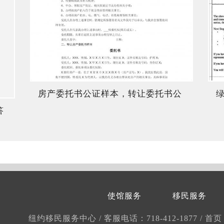
房产委托书公证样本，转让委托书公
答
证美国
使馆服务
移民服务
纽约移民服务中心
/
客服电话：718-412-1877
/
首页