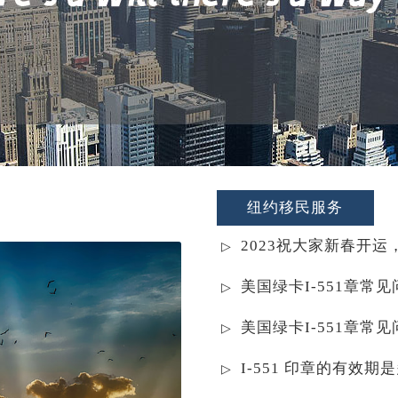
纽约移民服务
2023祝大家新春开运
美国绿卡I-551章常
美国绿卡I-551章常
I-551 印章的有效期