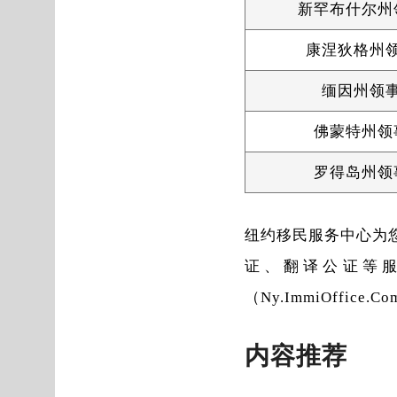
新罕布什尔州
康涅狄格州
缅因州领
佛蒙特州领
罗得岛州领
纽约移民服务中心为
证、翻译公证等
（Ny.ImmiOffic
内容推荐