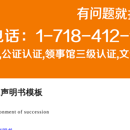
承声明书模板
onment of succession