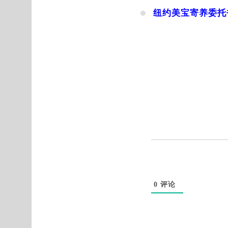
纽约美宝寄养委托
0
评论