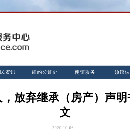
民资讯
纽约公证处
使馆服务
领馆
人，放弃继承（房产）声明
文
2020.10.06