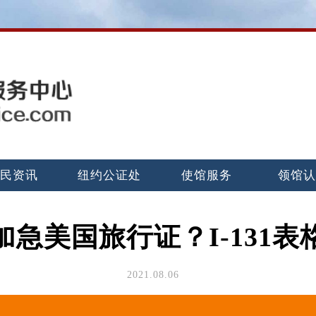
民资讯
纽约公证处
使馆服务
领馆
加急美国旅行证？I-131表
2021.08.06