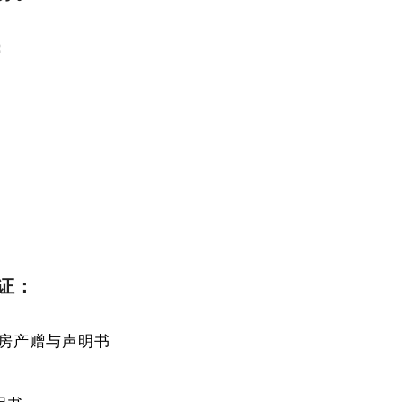
：
证：
房产赠与声明书