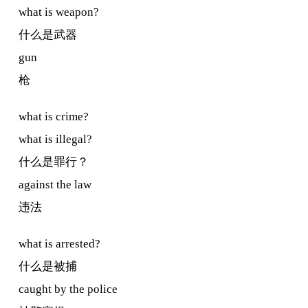
what is weapon?
什么是武器
gun
枪
what is crime?
what is illegal?
什么是罪行？
against the law
违法
what is arrested?
什么是被捕
caught by the police