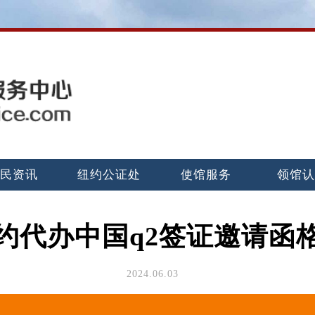
民资讯
纽约公证处
使馆服务
领馆
约代办中国q2签证邀请函
2024.06.03