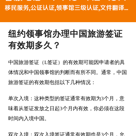
纽约领事馆办理中国旅游签证
有效期多久？
中国旅游签证（L签证）的有效期可能因申请者的具
体情况和中国领事馆的判断而有所不同。通常，中国
旅游签证的有效期包括以下几种情况：
单次入境：这种类型的签证通常有效期为3个月，意
味着从签证发放之日起3个月内有效，你必须在这段
时间内入境中国。
双次入境：双次入境签证通常有效期也是3个月，允