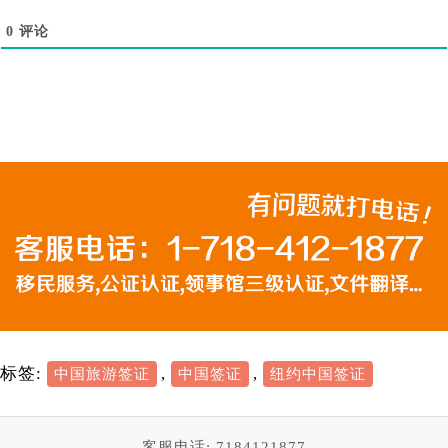
0
评论
标签:
,
,
中国旅游签证
中国签证
纽约中国签证
客服电话: 7184121877