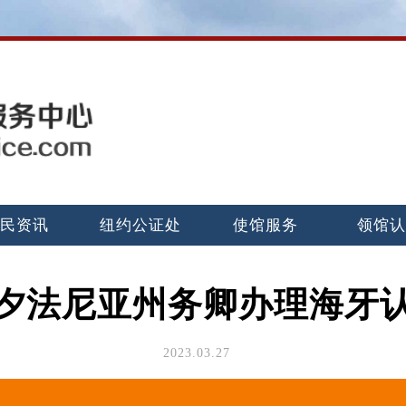
民资讯
纽约公证处
使馆服务
领馆
夕法尼亚州务卿办理海牙
2023.03.27